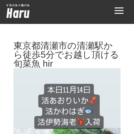
イカバル×肉バル
Haru
東京都清瀬市の清瀬駅か
ら徒歩5分でお越し頂ける
旬菜魚 hir