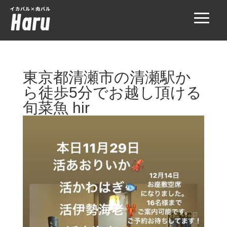
イカバル×肉バル
Haru
東京都清瀬市の清瀬駅か
ら徒歩5分でお越し頂ける
旬菜魚 hir