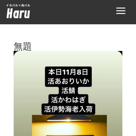
イカバル×肉バル
Haru
無題