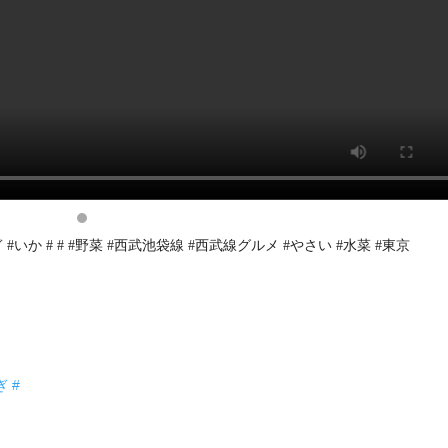
#いか # # #野菜 #西武池袋線 #西武線グルメ #やさい #水菜 #東京
 #